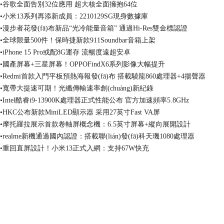
•谷歌全面告別32位應用 超大核全面擁抱64位
•小米13系列再添新成員：2210129SG現身數據庫
•漫步者花發(fā)布新品“光冷能量音箱” 通過Hi-Res雙金標認證
•全球限量500件！保時捷新款911Soundbar音箱上架
•iPhone 15 Pro或配8G運存 流暢度遠超安卓
•國產屏幕+三星屏幕！OPPOFindX6系列影像大幅提升
•Redmi首款入門平板預熱海報發(fā)布 搭載驍龍860處理器+4揚聲器
•寬帶大提速可期！光纖傳輸速率創(chuàng)新紀錄
•Intel酷睿i9-13900K處理器正式性能公布 官方加速頻率5.8GHz
•HKC公布新款MiniLED顯示器 采用27英寸Fast VA屏
•摩托羅拉展示首款卷軸屏概念機：6.5英寸屏幕+縱向展開設計
•realme新機通過國內認證：搭載聯(lián)發(fā)科天璣1080處理器
•重回直屏設計！小米13正式入網：支持67W快充