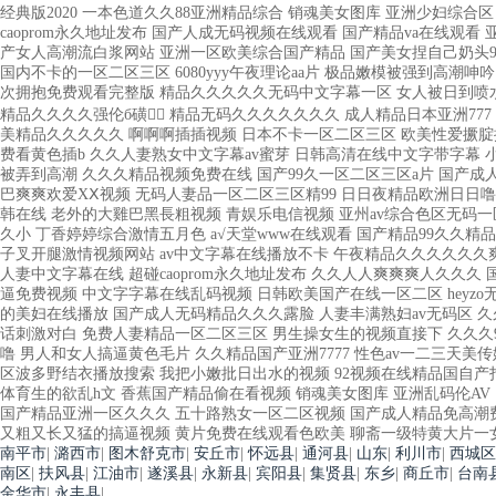
南平市
|
潞西市
|
图木舒克市
|
安丘市
|
怀远县
|
通河县
|
山东
|
利川市
|
西城区
南区
|
扶风县
|
江油市
|
遂溪县
|
永新县
|
宾阳县
|
集贤县
|
东乡
|
商丘市
|
台南
金华市
|
永丰县
|