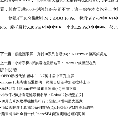
3.2GHz，同時三個大核A710維持在2.85GHz，GPU為M
看，其實天璣9000+與驍龍8+差距不大，這一點在本次跑分上也
榜單4至10名機型排名：iQOO 10 Pro、拯救者Y70
Pro、摩托羅拉X30 Pro、小米12S Pro、努比亞
關鍵詞：
10月安卓旗艦手機性能排行
驍龍8+堪稱最大贏家
游戲手機6天璣至尊版
下一篇：
頂級護眼屏！真我10系列首發(fā)2160HzPWM超高頻調光
上一篇：
小米手機8折換電池最新名單：Redmi12款機型在列
延伸閱讀：
•OPPO新機代號“赫本”：6.7英寸居中單孔曲屏
•iPhone 15基帶由高通提供！蘋果自研基帶無法按時上市
•暴跌27%！iPhone在中國銷量連續(xù)三周下滑
•小米手機8折換電池最新名單：Redmi12款機型在列
•10月安卓旗艦手機性能排行：驍龍8+堪稱最大贏家
•頂級護眼屏！真我10系列首發(fā)2160HzPWM超高頻調光
•蘋果將推出全新一代iPhoneSE4 配置明顯超過劉海屏