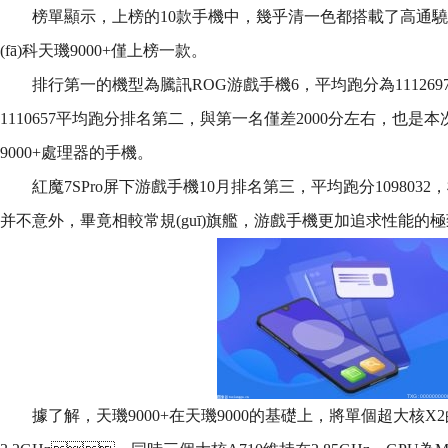
榜單顯示，上榜的10款手機中，幾乎清一色都搭載了高通驍
(fā)科天璣9000+僅上榜一款。
排行第一的機型為騰訊ROG游戲手機6，平均跑分為11126
1110657平均跑分排名第二，與第一名僅差2000分左右，也
9000+處理器的手機。
紅魔7SPro屏下游戲手機10月排名第三，平均跑分1098032
并不意外，畢竟相較常規(guī)旗艦，游戲手機更加追求性能的極致發
據了解，天璣9000+在天璣9000的基礎上，將單個超大核X2